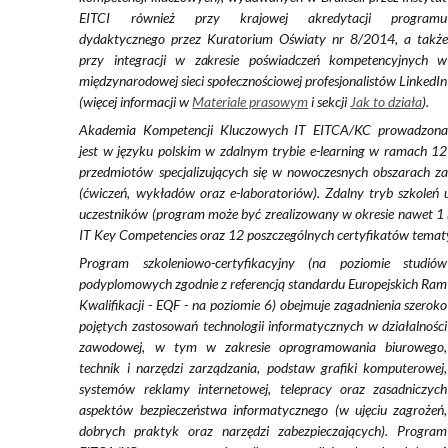
EITCI również przy krajowej akredytacji programu
dydaktycznego przez Kuratorium Oświaty nr 8/2014, a także
przy integracji w zakresie poświadczeń kompetencyjnych w
międzynarodowej sieci społecznościowej profesjonalistów LinkedIn
(więcej informacji w
Materiale prasowym
i sekcji
Jak to działa
).
Akademia Kompetencji Kluczowych IT EITCA/KC prowadzona
jest w języku polskim w zdalnym trybie e-learning w ramach 12
przedmiotów specjalizujących się w nowoczesnych obszarach z
(ćwiczeń, wykładów oraz e-laboratoriów). Zdalny tryb szkoleń
uczestników (program może być zrealizowany w okresie nawet 1 m
IT Key Competencies oraz 12 poszczególnych certyfikatów tema
Program szkoleniowo-certyfikacyjny (na poziomie studiów
podyplomowych zgodnie z referencją standardu Europejskich Ram
Kwalifikacji - EQF - na poziomie 6) obejmuje zagadnienia szeroko
pojętych zastosowań technologii informatycznych w działalności
zawodowej, w tym w zakresie oprogramowania biurowego,
technik i narzędzi zarządzania, podstaw grafiki komputerowej,
systemów reklamy internetowej, telepracy oraz zasadniczych
aspektów bezpieczeństwa informatycznego (w ujęciu zagrożeń,
dobrych praktyk oraz narzędzi zabezpieczających). Program