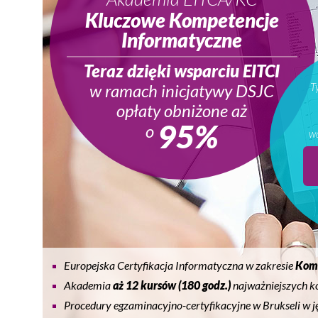
Mieczysław
Mieczysł
Kluczowe Kompetencje
Informatyczne
Teraz dzięki wsparciu EITCI
w ramach inicjatywy DSJC
T
opłaty obniżone aż
95%
o
w
Europejska Certyfikacja Informatyczna w zakresie
Komp
Akademia
aż 12 kursów (180 godz.)
najważniejszych ko
Procedury egzaminacyjno-certyfikacyjne w Brukseli w 