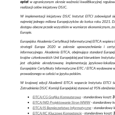
opłat
w ograniczonym okresie ważności kwalifikacyjnej regulo
realizacji celów inicjatywy DSJC.
W implementacji inicjatywy DSJC Instytut EITCI zobowiązał si
najmniej jednego miliona Europejczyków do końca roku 2021. Dz
dostępu obecne przede wszystkim w wymiarze ekonomicznym, zos
Europie.
Europejska Akademia Certyfikacji Informatycznej EITCA wspiera 
strategii Europa 2020 w zakresie upowszechniania i certy
informacyjnego. Akademia EITCA, obejmująca standard Europejsk
krajów członkowskich Unii Europejskiej pod kierunkiem Instytutu 
jest oficjalnie akredytowaną implementacją językowo-lokaliza
Europejskie Certyfikaty Informatyczne EITC / EITCA wydawane w 
prowadzonego w całości w języku polskim.
W krajowej edycji Akademii EITCA wsparcie Instytutu EITCI ś
Zatrudnienia DSJC Komisji Europejskiej stanowi aż 95% obniżenia
EITCA/CG Grafika Komputerowa
- standardowy koszt:
3
EITCA/WD Projektowanie Stron WWW
- standardowy k
EITCA/IS Bezpieczeństwo Informatyczne
- standardowy k
EITCA/KC Kluczowe Kompetencje
- standardowy koszt:
3