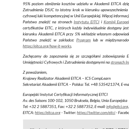
95% poziom obniżenia kosztów udziału w Akademii EITCA dzięki
Zatrudnienia DSJC to istotny krok w kierunku upowszechnienia p
cyfrowej luki kompetencyjnej w Unii Europejskiej. Więcej informac
Państwo znaleźć na stronach
Instytutu EITCI
i
Komisji Europej
certyfikatów EITC, z których każdy indywidualnie dostępny jes
kierunku Akademii EITCA przy 5% wkładzie własnym odpowiada d
Państwo znaleźć w zakładce:
Program
lub w międzynarodow
https://eitca.org/how-it-works
.
Zachęcamy do zapoznania się ze szczegółami zobowiązania Euro
Umiejętności Cyfrowych i Zatrudnienia dostępnymi na
stronach In
Z poważaniem,
Krajowy Realizator Akademii EITCA – ICS CompLearn
Sekretariat Akademii EITCA – Polska: Tel. +48 535421374, E-ma
Europejski Instytut Certyfikacji Informatycznej EITCI
Av. des Saisons 100-102, 1050 Bruksela, Belgia, Unia Europejska
Tel: +32 2 5887351, Fax: +32 2 5887352, E-mail:
info@eitci.org
EITCA:
https://eitca.org
- Twitter:
https://twitter.com/eitci
- Faceb