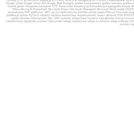
cyfrowy
DTP
eCommerce
edukacja
EITCA/AI Sztuczna Inteligencja
EITCA/WD Projektowanie stron i
Google Cloud
Google Vision API
Google Web Designer
grafika komputerowa
grafika rastrowa
grafika 
Joomla
języki skryptowe
kampanie CPC
Keras
kolor
kompozycja
komunikacja
kryptografia
krzywe B
Office
Microsoft PowerPoint
Microsoft Project
Microsoft Sharepoint
Microsoft Word
model ISO/O
perspektywa
PHP
platforma .NET
poczta elektroniczna
portfolio
portret
prawo
Prince2
Procreate
pro
publikacje
python
PyTorch
reklama
reklama internetowa
responsywność
retusz obrazow
RSA
RSS
R
spoleczenstwo informacyjne
SQL
SSH
systemy ekspertowe
systemy zarządzania treścią
sztuczn
transformacja
typografia
uczenie maszynowe
usługi rozproszone
usługi w chmurze
usługi webowe
Vo
uczenie
za