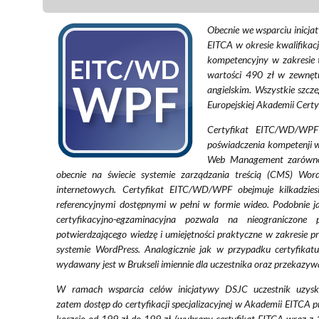
Obecnie we wsparciu inicj
EITCA w okresie kwalifikacj
kompetencyjny w zakresie 
wartości 490 zł w zewnęt
angielskim. Wszystkie szcz
Europejskiej Akademii Cert
Certyfikat EITC/WD/WPF
poświadczenia kompetenji w
Web Management zarówno 
obecnie na świecie systemie zarządzania treścią (CMS) Wo
internetowych. Certyfikat EITC/WD/WPF obejmuje kilkadzi
referencyjnymi dostępnymi w pełni w formie wideo. Podobnie j
certyfikacyjno-egzaminacyjna pozwala na nieograniczon
potwierdzającego wiedzę i umiejętności praktyczne w zakresie p
systemie WordPress. Analogicznie jak w przypadku certyfika
wydawany jest w Brukseli imiennie dla uczestnika oraz przekazy
W ramach wsparcia celów inicjatywy DSJC uczestnik uzysk
zatem dostęp do certyfikacji specjalizacyjnej w Akademii EITCA p
koszcie od 199 zł do 199 zł (wybrany certyfikat EITCA wraz z 