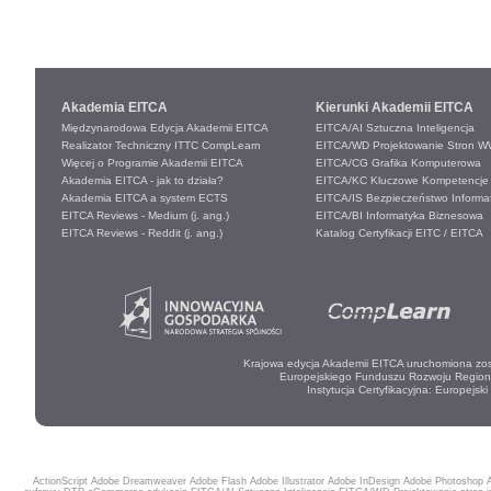
Akademia EITCA
Kierunki Akademii EITCA
Międzynarodowa Edycja Akademii EITCA
EITCA/AI Sztuczna Inteligencja
Realizator Techniczny ITTC CompLearn
EITCA/WD Projektowanie Stron 
Więcej o Programie Akademii EITCA
EITCA/CG Grafika Komputerowa
Akademia EITCA - jak to działa?
EITCA/KC Kluczowe Kompetencje
Akademia EITCA a system ECTS
EITCA/IS Bezpieczeństwo Informa
EITCA Reviews - Medium (j. ang.)
EITCA/BI Informatyka Biznesowa
EITCA Reviews - Reddit (j. ang.)
Katalog Certyfikacji EITC / EITCA
Krajowa edycja Akademii EITCA uruchomiona zost
Europejskiego Funduszu Rozwoju Regio
Instytucja Certyfikacyjna:
Europejski 
ActionScript
Adobe Dreamweaver
Adobe Flash
Adobe Illustrator
Adobe InDesign
Adobe Photoshop