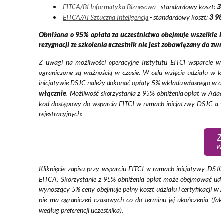
EITCA/BI Informatyka Biznesowa
- standardowy koszt:
3
EITCA/AI Sztuczna Inteligencja
- standardowy koszt:
3 9
Obniżona o 95% opłata za uczestnictwo obejmuje wszelkie k
rezygnacji ze szkolenia uczestnik nie jest zobowiązany do zw
Z uwagi na możliwości operacyjne Instytutu EITCI wsparcie w 
ograniczone są ważnością w czasie. W celu wzięcia udziału w 
inicjatywie DSJC należy dokonać opłaty 5% wkładu własnego w o
włącznie
. Możliwość skorzystania z 95% obniżenia opłat w Ad
kod dostępowy do wsparcia EITCI w ramach inicjatywy DSJC a w
rejestracyjnych:
Z
w
Kliknięcie zapisu przy wsparciu EITCI w ramach inicjatywy DSJ
EITCA. Skorzystanie z 95% obniżenia opłat może obejmować ud
wynoszący 5% ceny obejmuje pełny koszt udziału i certyfikacji 
nie ma ograniczeń czasowych co do terminu jej ukończenia (f
według preferencji uczestnika).