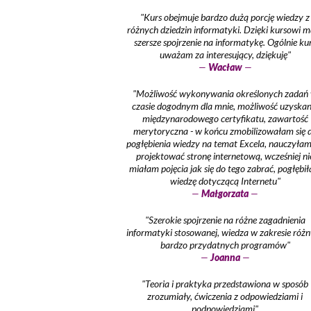
"Kurs obejmuje bardzo dużą porcję wiedzy z
różnych dziedzin informatyki. Dzięki kursowi 
szersze spojrzenie na informatykę. Ogólnie ku
uważam za interesujący, dziękuję"
—
Wacław
—
"Możliwość wykonywania określonych zadań
czasie dogodnym dla mnie, możliwość uzyskan
międzynarodowego certyfikatu, zawartość
merytoryczna - w końcu zmobilizowałam się 
pogłębienia wiedzy na temat Excela, nauczyłam
projektować stronę internetową, wcześniej ni
miałam pojęcia jak się do tego zabrać, pogłębi
wiedzę dotyczącą Internetu"
—
Małgorzata
—
"Szerokie spojrzenie na różne zagadnienia
informatyki stosowanej, wiedza w zakresie róż
bardzo przydatnych programów"
—
Joanna
—
"Teoria i praktyka przedstawiona w sposób
zrozumiały, ćwiczenia z odpowiedziami i
podpowiedziami"