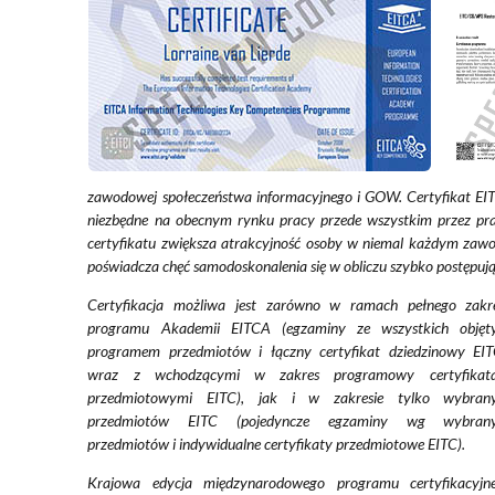
zawodowej społeczeństwa informacyjnego i GOW. Certyfikat EI
niezbędne na obecnym rynku pracy przede wszystkim przez pra
certyfikatu zwiększa atrakcyjność osoby w niemal każdym zawod
poświadcza chęć samodoskonalenia się w obliczu szybko postępując
Certyfikacja możliwa jest zarówno w ramach pełnego zakr
programu Akademii EITCA (egzaminy ze wszystkich objęt
programem przedmiotów i łączny certyfikat dziedzinowy EI
wraz z wchodzącymi w zakres programowy certyfikat
przedmiotowymi EITC), jak i w zakresie tylko wybran
przedmiotów EITC (pojedyncze egzaminy wg wybran
przedmiotów i indywidualne certyfikaty przedmiotowe EITC).
Krajowa edycja międzynarodowego programu certyfikacyjn