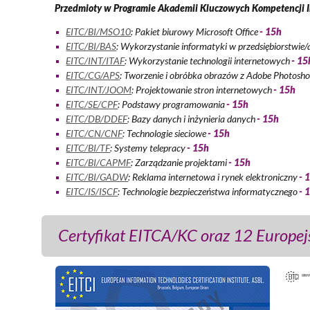
Przedmioty w Programie Akademii Kluczowych Kompetencji 
EITC/BI/MSO10
: Pakiet biurowy Microsoft Office
- 15h
EITC/BI/BAS
: Wykorzystanie informatyki w przedsiębiorstwie/
EITC/INT/ITAF
: Wykorzystanie technologii internetowych
- 15
EITC/CG/APS
: Tworzenie i obróbka obrazów z Adobe Photosh
EITC/INT/JOOM
: Projektowanie stron internetowych
- 15h
EITC/SE/CPF
: Podstawy programowania
- 15h
EITC/DB/DDEF
: Bazy danych i inżynieria danych
- 15h
EITC/CN/CNF
: Technologie sieciowe
- 15h
EITC/BI/TF
: Systemy telepracy
- 15h
EITC/BI/CAPMF
: Zarządzanie projektami
- 15h
EITC/BI/GADW
: Reklama internetowa i rynek elektroniczny
- 
EITC/IS/ISCF
: Technologie bezpieczeństwa informatycznego
- 
Certyfikat EITCA/KC oraz 12 Europej