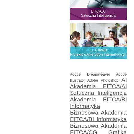
Dowiedz się więcej!
EITCA/AI
Sztuczna Inteligencja
Dowiedz się więcej!
EITCA/WD
Projektowanie Stron Internetowych
Adobe Dreamweaver
Adobe
AI
Illustrator
Adobe Photoshop
Akademia EITCA/AI
Dowiedz się więcej!
Sztuczna Inteligencja
Akademia EITCA/BI
Informatyka
Biznesowa
Akademia
EITCA/BI Informatyka
Biznesowa
Akademia
EITCA/CG Grafika