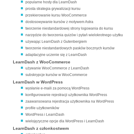
popularne hosty dla LearnDash
prosta strategia grywalizacji kursu
przekierowanie kursu WooCommerce
dostosowywanie kursów z motywem Astra
tworzenie niestandardowej strony logowania do kursu
narzędzie do tworzenia quizów i pytań wielokrotnego użytku
używając LearnDash z Gutenbergiem
tworzenie niestandardowych pasków bocznych kursów
adaptacyjne uczenie się z LearnDash
LearnDash z WooCommerce
używanie WooCommerce z LearnDash
subskrypcje kursów w WooCommerce
LearnDash w WordPress
wysłanie e-maili za pomocą WordPress
konfigurowanie rejestracji użytkownika WordPress
zaawansowana rejestracja użytkownika na WordPress
profile użytkowników
WordPress i LearnDash
wielojęzyczne opcje dla WordPress i LearnDash
LearnDash z członkostwem