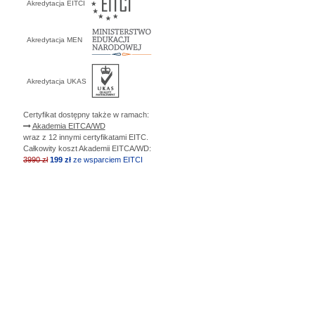
Akredytacja EITCI
Akredytacja MEN
Akredytacja UKAS
Certyfikat dostępny także w ramach:
Akademia EITCA/WD
wraz z 12 innymi certyfikatami EITC.
Całkowity koszt Akademii EITCA/WD:
3990 zł
199 zł
ze wsparciem EITCI