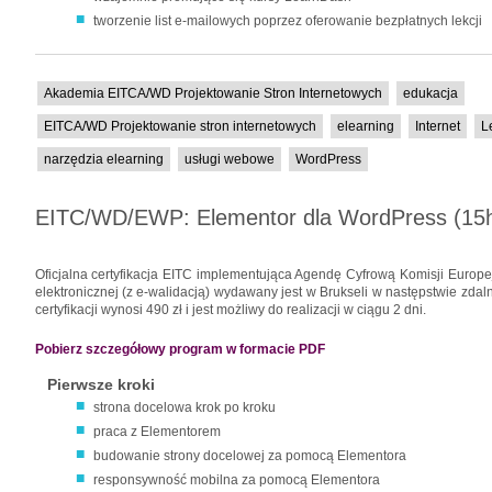
tworzenie list e-mailowych poprzez oferowanie bezpłatnych lekcji
Akademia EITCA/WD Projektowanie Stron Internetowych
edukacja
EITCA/WD Projektowanie stron internetowych
elearning
Internet
L
narzędzia elearning
usługi webowe
WordPress
EITC/WD/EWP: Elementor dla WordPress (15
Oficjalna certyfikacja EITC implementująca Agendę Cyfrową Komisji Europe
elektronicznej (z e-walidacją) wydawany jest w Brukseli w następstwie zdaln
certyfikacji wynosi 490 zł i jest możliwy do realizacji w ciągu 2 dni.
Pobierz szczegółowy program w formacie PDF
Pierwsze kroki
strona docelowa krok po kroku
praca z Elementorem
budowanie strony docelowej za pomocą Elementora
responsywność mobilna za pomocą Elementora