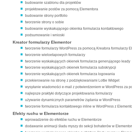
budowanie szablonu dla projektów
projektowanie postów za pomocą Elementora
budowanie strony portfolio
tworzenie strony o sobie
budowanie wyskakującego okienka formularza kontaktowego
podsumowanie i wnioski
Kreator formularzy Elementor
tworzenie formularzy WordPress za pomocą Kreatora formularzy E
tworzenie wieloetapowych formularzy
tworzenie wyskakujących okienek formularza generującego leady
tworzenie wyskakujących okienek formularza subskrypcji
tworzenie wyskakujących okienek formularza logowania
przekierowanie na stronę z podziękowaniami Lottie Widget
wysyłanie wiadomości e-mail z potwierdzeniem w WordPress za 
najlepsze praktyki dotyczące projektowania formularzy
używanie dynamicznych parametrów żądania w WordPress
tworzenie formularza kontaktowego inline w WordPress z Elemento
Efekty ruchu w Elementorze
wprowadzenie do efektów ruchu w Elementorze
dodawanie animacji śladu myszy do sekcji bohaterów w Elemento