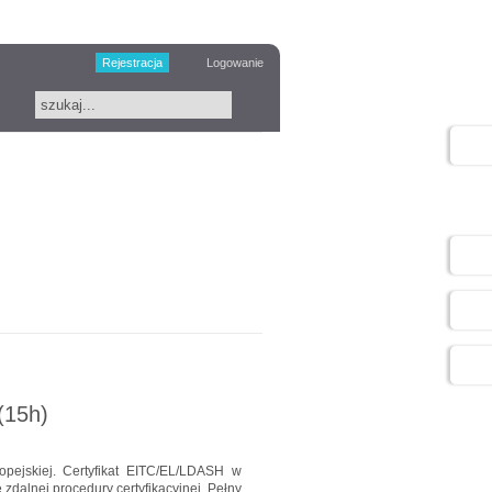
Rejestracja
Logowanie
(15h)
opejskiej. Certyfikat EITC/EL/LDASH w
 zdalnej procedury certyfikacyjnej. Pełny