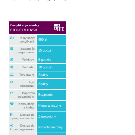
Certyfikacja wiedzy
EITC/EL/LDASH
Pełny koszt
490 zł
certyfikacji:
Zawartość
15 godzin
programowa:
Wykłady:
5 godzin
Ćw./Lab.:
10 godzin
Tryb nauki:
Zdalny
Tryb
Zdalny
egzaminu:
Poprawki
Bezpłatnie
egzaminów:
Konsultacje
Nieograniczone
z kadrą:
Dostęp do
Zapewniony
oprogramowania:
Dostęp do
Natychmiastowy
kursu i egzaminu: