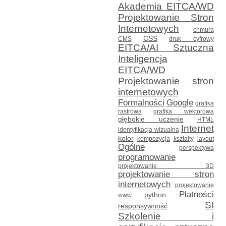
Akademia EITCA/WD
Projektowanie Stron
Internetowych
chmura
CSS
CMS
druk cyfrowy
EITCA/AI Sztuczna
Inteligencja
EITCA/WD
Projektowanie stron
internetowych
Formalności
Google
grafika
rastrowa
grafika wektorowa
głębokie uczenie
HTML
Internet
identyfikacja wizualna
kolor
kompozycja
ksztalty
layout
Ogólne
perspektywa
programowanie
projektowanie 3D
projektowanie stron
internetowych
projektowanie
Płatności
python
www
SI
responsywność
Szkolenie i