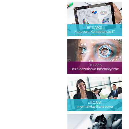
Dowiedz się więcej!
EITCA/KC
Kluczowe Kompetencje IT
Dowiedz się więcej!
EITCA/IS
Bezpieczeństwo Informatyczne
Dowiedz się więcej!
EITCA/BI
Informatyka Biznesowa