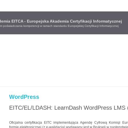
emia EITCA - Europejska Akademia Certyfikacji Informatycznej
m poświadczania kompetencji w ramach standardu Europejskiej Certyfikacji Informatycznej
WordPress
EITC/EL/LDASH: LearnDash WordPress LMS 
Oficjalna certyfikacja EITC implementująca Agendę Cyfrową Komisji Eur
formie elektronicznej (z e-walidacją) wydawany jest w Brukseli w następstwie