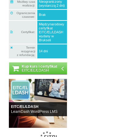
Nieograniczony
Możliwy czas
realizacji:
(wystarczą 2 dni)
Ograniczenia
Brak
czasowe:
Międzynarodowy
certyfikat
Certyfikat:
EITC/EL/LDASH
wydany w
Brukseli
Termin
14 dni
rezygnacji
z refundacją:
Kup kurs i certyfikat
EITC/EL/LDASH
EITC/EL/LDASH
LearnDash WordPress LMS