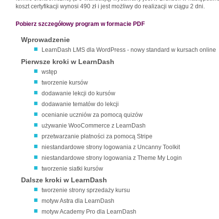
koszt certyfikacji wynosi 490 zł i jest możliwy do realizacji w ciągu 2 dni.
Pobierz szczegółowy program w formacie PDF
Wprowadzenie
LearnDash LMS dla WordPress - nowy standard w kursach online
Pierwsze kroki w LearnDash
wstęp
tworzenie kursów
dodawanie lekcji do kursów
dodawanie tematów do lekcji
ocenianie uczniów za pomocą quizów
używanie WooCommerce z LearnDash
przetwarzanie płatności za pomocą Stripe
niestandardowe strony logowania z Uncanny Toolkit
niestandardowe strony logowania z Theme My Login
tworzenie siatki kursów
Dalsze kroki w LearnDash
tworzenie strony sprzedaży kursu
motyw Astra dla LearnDash
motyw Academy Pro dla LearnDash