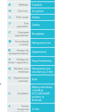
Wykłady:
5 godzin
Ćw./Lab.:
10 godzin
Tryb nauki:
Zdalny
Tryb
Zdalny
egzaminu:
Poprawki
Bezpłatnie
egzaminów:
Konsultacje
Nieograniczone
z kadrą:
Dostęp do
Zapewniony
oprogramowania:
Dostęp do
Natychmiastowy
kursu i egzaminu:
Nieograniczony
Możliwy czas
realizacji:
(wystarczą 2 dni)
Ograniczenia
Brak
czasowe:
a
Międzynarodowy
certyfikat
Certyfikat:
EITC/WD/EWP
wydany w
Brukseli
Termin
14 dni
rezygnacji