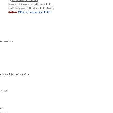
wraz z 12 innymi certyfikatami EITC.
Całkowity koszt Akademii EITCA/WD:
3990 zł
199 zł
ze wsparciem EITCI
lementora
pomocą Elementor Pro
r Pro
rze