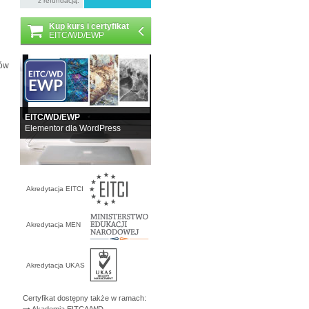
z refundacją:
Kup kurs i certyfikat
EITC/WD/EWP
wów
EITC/WD/EWP
Elementor dla WordPress
Akredytacja EITCI
Akredytacja MEN
Akredytacja UKAS
Certyfikat dostępny także w ramach:
Akademia EITCA/WD