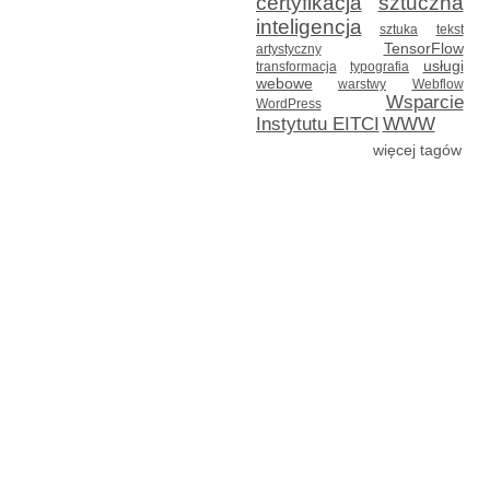
certyfikacja
sztuczna
inteligencja
sztuka
tekst
TensorFlow
artystyczny
usługi
transformacja
typografia
webowe
warstwy
Webflow
Wsparcie
WordPress
Instytutu EITCI
WWW
więcej tagów