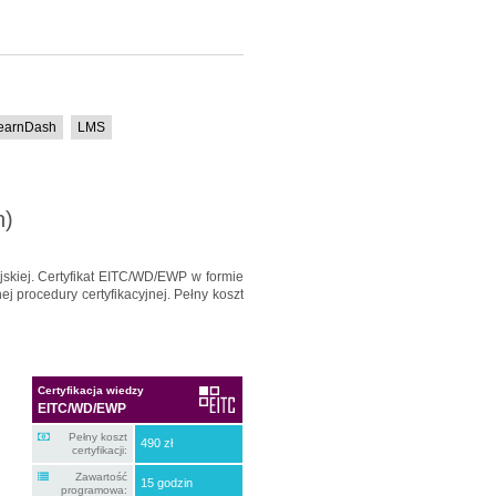
earnDash
LMS
h)
jskiej. Certyfikat EITC/WD/EWP w formie
ej procedury certyfikacyjnej. Pełny koszt
Certyfikacja wiedzy
EITC/WD/EWP
Pełny koszt
490 zł
certyfikacji:
Zawartość
15 godzin
programowa: