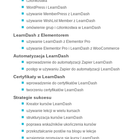
członkostwa
WordPress i LearnDash
używanie MemberPress z LearnDash
używanie WishList Member z LearnDash
omówienie grup i członkostwa w LearnDash
LearnDash z Elementorem
używanie LearnDash z Elementor Pro
używanie Elementor Pro i LearnDash z WooCommerce
Automatyzacja LearnDash
wprowadzenie do automatyzacji Zapier LearnDash
postęp w używaniu Zapier do automatyzacji LearnDash
Certyfikaty w LearnDash
wprowadzenie do certyfikatów LearnDash
tworzeniu certyfikatów LearnDash
Strategie sukcesu
Kreator kursów LearnDash
używanie lekcji w wielu kursach
strukturyzacja kursów LearnDash
poprawa wskaźników ukończenia kursów
przekształcanie postów na blogu w lekcje
wzajemnie promujące się kursy LearnDash