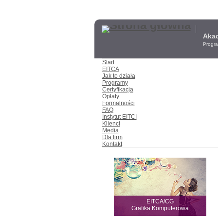
Akad
Progra
Start
EITCA
Jak to działa
Programy
Certyfikacja
Opłaty
Formalności
FAQ
Instytut EITCI
Klienci
Media
Dla firm
Kontakt
EITCA/CG
Grafika Komputerowa